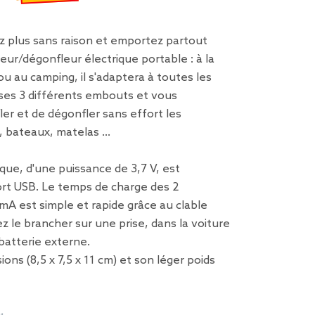
€
emisé de 19,90 € à 5,97 €
z plus sans raison et emportez partout
eur/dégonfleur électrique portable : à la
 ou au camping, il s'adaptera à toutes les
 ses 3 différents embouts et vous
er et de dégonfler sans effort les
, bateaux, matelas …
ique, d'une puissance de 3,7 V, est
ort USB. Le temps de charge des 2
mA est simple et rapide grâce au clable
z le brancher sur une prise, dans la voiture
atterie externe.
ons (8,5 x 7,5 x 11 cm) et son léger poids