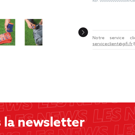
REF.
00000000000054928
Notre service c
serviceclient@gifi.fr
la newsletter