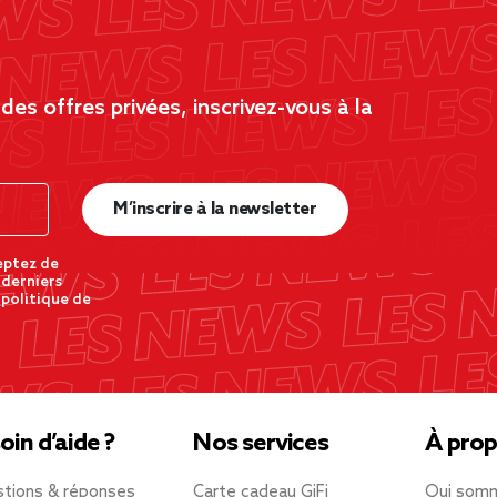
es offres privées, inscrivez-vous à la
M’inscrire à la newsletter
eptez de
 derniers
 politique de
oin d’aide ?
Nos services
À prop
tions & réponses
Carte cadeau GiFi
Qui som