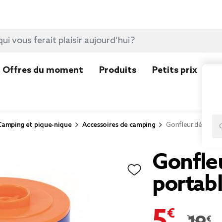
Offres du moment
Produits
Petits prix
N
Camping et pique-nique
Accessoires de camping
Gonfleur dégonfle
Gonfle
portab
5,97 €