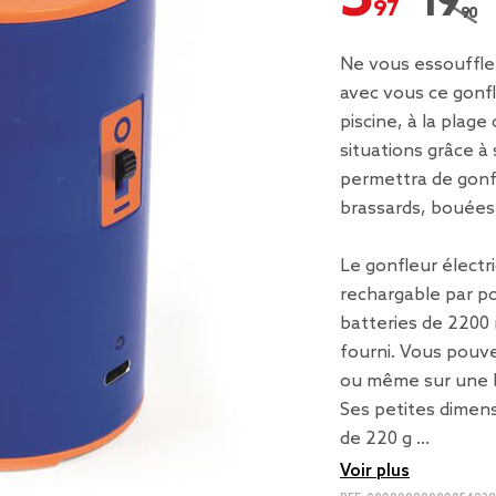
19,90 
Prix r
Ne vous essouffle
avec vous ce gonfl
piscine, à la plage
situations grâce à
permettra de gonfl
brassards, bouées
Le gonfleur électr
rechargable par p
batteries de 2200 
fourni. Vous pouve
ou même sur une b
Ses petites dimensi
de 220 g …
Voir plus