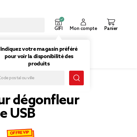
GIFI
Mon compte
Panier
ouveautés
Inspirations
Indiquez votre magasin préféré
pour voir la disponibilité des
produits
ur portable USB
ur dégonfleur
le USB
OFFRE VIP