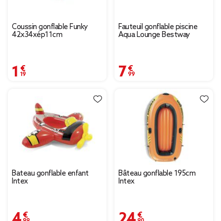
Coussin gonflable Funky
Fauteuil gonflable piscine
42x34xép11cm
Aqua Lounge Bestway
1,19 €
7,99 €
Bateau gonflable enfant
Bâteau gonflable 195cm
Intex
Intex
4,99 €
24,90 €