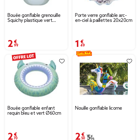
Bouée gonflable grenouille
Porte verre gonflable arc-
Squichy plastique vert
en-ciel à paillettes 20x20cm
82x100cm
2,99 €
1,49 €
OFFRE VIP
Bouée gonflable enfant
Nouille gonflable licorne
requin bleu et vert Ø60cm
2,70 €
2,50 €
Prix remisé de 5,00 € à
5,00 €