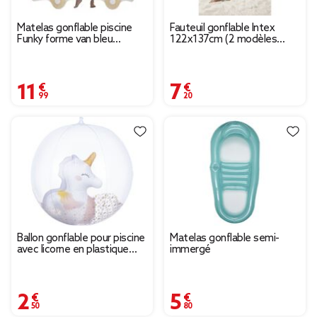
Matelas gonflable piscine
Fauteuil gonflable Intex
Funky forme van bleu
122x137cm (2 modèles
116x178cm
blanc ou bleu)
11,99 €
7,20 €
Ballon gonflable pour piscine
Matelas gonflable semi-
avec licorne en plastique
immergé
Ø35cm
2,50 €
5,80 €