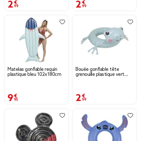
2,99 €
2,99 €
Matelas gonflable requin
Bouée gonflable tête
plastique bleu 102x180cm
grenouille plastique vert
Ø69xH35cm
9,95 €
2,99 €