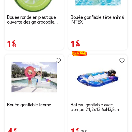
Bouée ronde en plastique
Bouée gonflable tête animal
ouverte design crocodile
INTEX
vert Ø65cm
1,99 €
1,99 €
OFFRE VIP
Bouée gonflable licorne
Bateau gonflable avec
pompe 21,2x13,6xH3,5cm
4,99 €
1,39 €