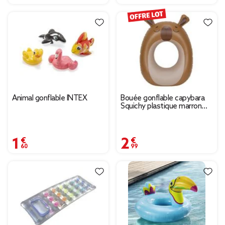
Animal gonflable INTEX
Bouée gonflable capybara
Squichy plastique marron
61x81cm
1,60 €
2,99 €