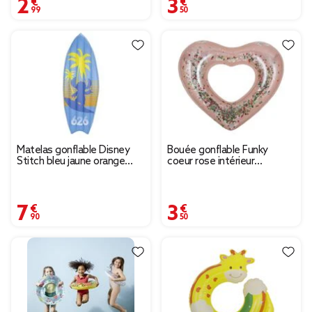
2,99 €
3,50 €
Matelas gonflable Disney
Bouée gonflable Funky
Stitch bleu jaune orange
coeur rose intérieur
61x190cm
paillettes multicolores
90x100cm
7,90 €
3,50 €