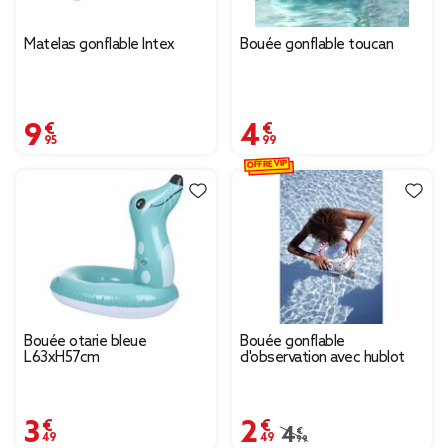
Matelas gonflable Intex
Bouée gonflable toucan
9,95 €
4,99 €
OFFRE VIP
Bouée otarie bleue
Bouée gonflable
L63xH57cm
d'observation avec hublot
3,49 €
2,49 €
Prix remisé de 4,99 € 
4,99 €