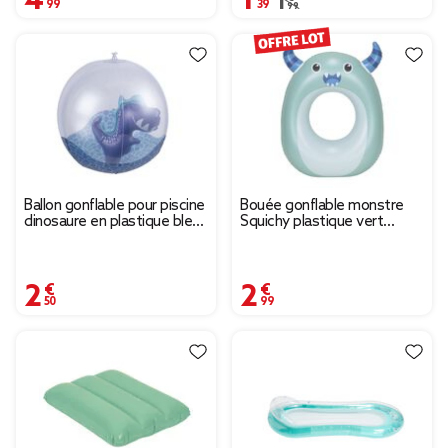
Prix remisé de 1,99 € à 
1,99 €
Ballon gonflable pour piscine
Bouée gonflable monstre
dinosaure en plastique bleu
Squichy plastique vert
Ø35cm
61x79cm
2,50 €
2,99 €