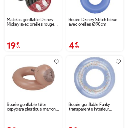
Matelas gonflable Disney
Bouée Disney Stitch bleue
Mickey avec oreilles rouge
avec oreilles Ø90cm
et noir Ø120cm
19,95 €
4,99 €
Bouée gonflable tête
Bouée gonflable Funky
capybara plastique marron
transparente intérieur
Ø76xH43cm
paillettes et coeurs
multicolores Ø95cm