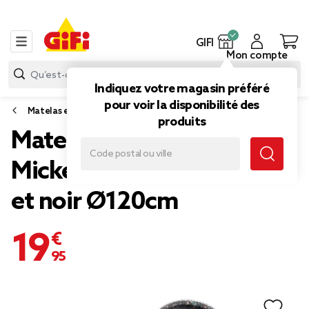
GIFI
Mon compte
Indiquez votre magasin préféré
pour voir la disponibilité des
Matelas et bouée
produits
Matelas gonflable Disney
Mickey avec oreilles rouge
et noir Ø120cm
19,95 €