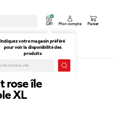
GIFI
Mon compte
Panier
ouveautés
Inspirations
Indiquez votre magasin préféré
pour voir la disponibilité des
produits
le XL
 rose île
ble XL