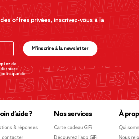
es offres privées, inscrivez-vous à la
M’inscrire à la newsletter
eptez de
 derniers
 politique de
oin d’aide ?
Nos services
À prop
tions & réponses
Carte cadeau GiFi
Qui som
 contacter
Découvrez l’app GiFi
Nous rejo