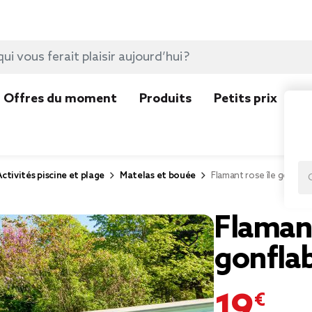
Offres du moment
Produits
Petits prix
N
Activités piscine et plage
Matelas et bouée
Flamant rose île gonflab
Flamant
gonfla
19,95 €