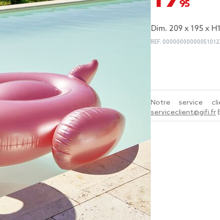
Dim. 209 x 195 x 
REF.
00000000000051012
Notre service c
serviceclient@gifi.fr