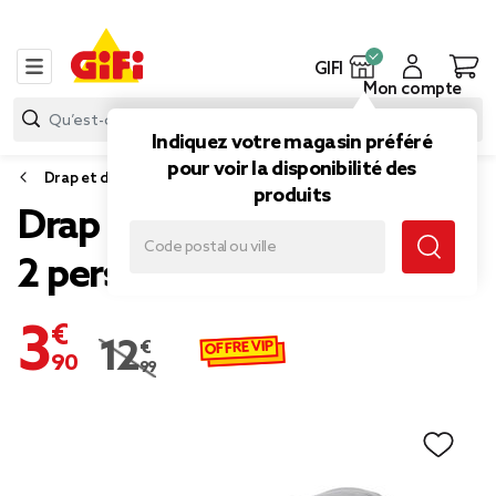
GIFI
Mon compte
Indiquez votre magasin préféré
pour voir la disponibilité des
Drap et drap housse
produits
Drap housse jersey uni gris
2 personnes
3,90 €
OFFRE VIP
12,99 €
Prix remisé de 12,99 € à 3,90 €