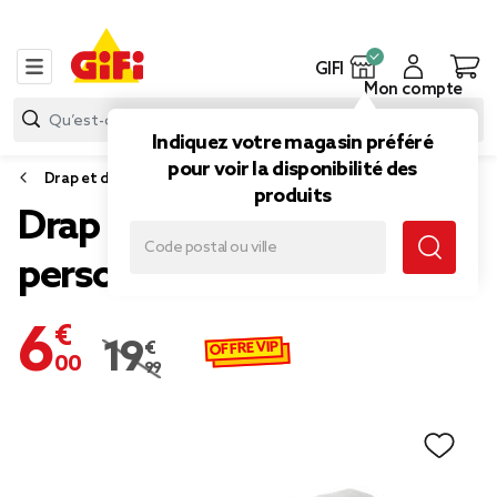
GIFI
Mon compte
Indiquez votre magasin préféré
pour voir la disponibilité des
Drap et drap housse
produits
Drap plat uni gris 2
personnes
6,00 €
OFFRE VIP
19,99 €
Prix remisé de 19,99 € à 6,00 €