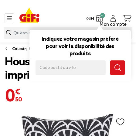
GIFI
Mon compte
Indiquez votre magasin préféré
pour voir la disponibilité des
Coussin, housse de coussin et rembourrage
produits
Housse de coussin motif
imprimé plume de paon
0,50 €