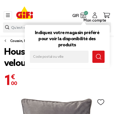
GIFI
Mon compte
Indiquez votre magasin préféré
pour voir la disponibilité des
Coussin, housse de coussin et rembourrage
produits
Housse de coussin en
velours gris
1,00 €