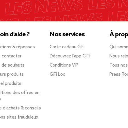
oin d’aide ?
Nos services
À prop
tions & réponses
Carte cadeau GiFi
Qui som
 contacter
Découvrez l’app GiFi
Nous rejo
e de souhaits
Conditions VIP
Tous nos
urs produits
GiFi Loc
Press R
el produits
itions des offres en
s
e d’achats & conseils
ons sites frauduleux