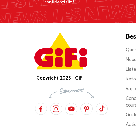
confidentialité.
Bes
Ques
Nous
List
Copyright 2025 - GiFi
Reto
Rapp
Cond
cour
Guid
Acti