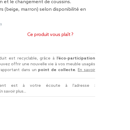
tien et le changement de coussins.
s (beige, marron) selon disponibilité en
29
Ce produit vous plaît ?
uit est recyclable, grâce à
l’éco-participation
uvez offrir une nouvelle vie à vos meuble usagés
 rapportant dans un
point de collecte
.
En savoir
lient est à votre écoute à l'adresse :
En savoir plus...