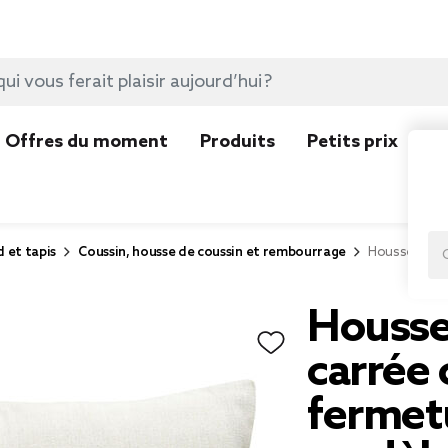
Offres du moment
Produits
Petits prix
N
d et tapis
Coussin, housse de coussin et rembourrage
Housse de co
Housse
carrée 
fermet