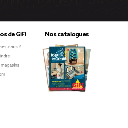
os de GiFi
Nos catalogues
mes-nous ?
indre
 magasins
oom