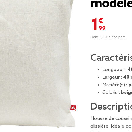
modèl
1,99 €
Dont 0,08€ d’éco-part
Caractéri
Longueur :
4
Largeur :
40 
Matière(s) :
p
Coloris :
beig
Descripti
Housse de coussin
glissière, idéale 