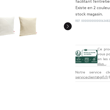
facilitant l'entre
Existe en 2 couleur
stock magasin.
REF.
0000000000006348
Ce prod
vous po
en les
plus...
.
Notre service c
serviceclient@gifi.fr