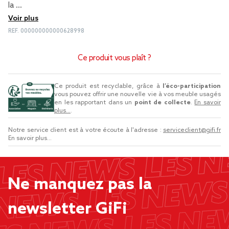
la …
Voir plus
REF.
000000000000628998
Ce produit vous plaît ?
Ce produit est recyclable, grâce à
l’éco-participation
vous pouvez offrir une nouvelle vie à vos meuble usagés
en les rapportant dans un
point de collecte
.
En savoir
plus...
.
Notre service client est à votre écoute à l'adresse :
serviceclient@gifi.fr
En savoir plus...
Ne manquez pas la
newsletter GiFi