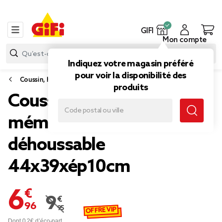
GIFI
Mon compte
Indiquez votre magasin préféré
pour voir la disponibilité des
Coussin, housse de coussin et rembourrage
produits
Coussin siège de bureau
mémoire de forme
déhoussable
44x39xép10cm
6,96 €
9,95 €
Prix remisé de 9,95 € à 6,96 €
OFFRE VIP
Dont 0,2€ d’éco-part