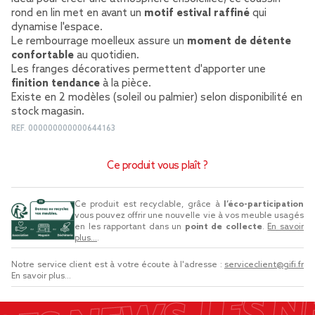
rond en lin met en avant un
motif estival raffiné
qui
dynamise l'espace.
Le rembourrage moelleux assure un
moment de détente
confortable
au quotidien.
Les franges décoratives permettent d'apporter une
finition tendance
à la pièce.
Existe en 2 modèles (soleil ou palmier) selon disponibilité en
stock magasin.
REF.
000000000000644163
Ce produit vous plaît ?
Ce produit est recyclable, grâce à
l’éco-participation
vous pouvez offrir une nouvelle vie à vos meuble usagés
en les rapportant dans un
point de collecte
.
En savoir
plus...
.
Notre service client est à votre écoute à l'adresse :
serviceclient@gifi.fr
En savoir plus...