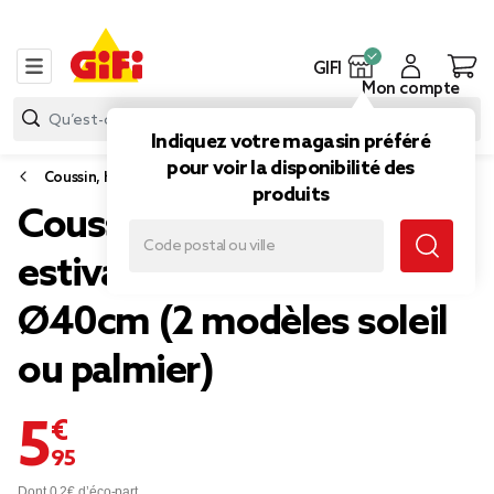
GIFI
Mon compte
Indiquez votre magasin préféré
pour voir la disponibilité des
Coussin, housse de coussin et rembourrage
produits
Coussin rond lin motif
estival bord à franges
Ø40cm (2 modèles soleil
ou palmier)
5,95 €
Dont 0,2€ d’éco-part