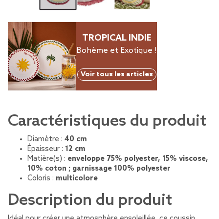
TROPICAL INDIE
Bohème et Exotique !
Voir tous les articles
Caractéristiques du produit
Diamètre :
40 cm
Épaisseur :
12 cm
Matière(s) :
enveloppe 75% polyester, 15% viscose,
10% coton ; garnissage 100% polyester
Coloris :
multicolore
Description du produit
Idéal pour créer une atmosphère ensoleillée, ce coussin