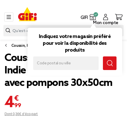
GIFI
Mon compte
Indiquez votre magasin préféré
pour voir la disponibilité des
Coussin, housse de coussin et rembourrage
produits
Coussin rectangulaire
Indie blanc motif orange
avec pompons 30x50cm
4,99 €
Dont 0,36€ d’éco-part