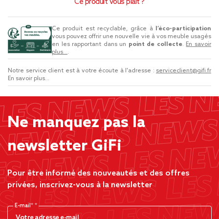
Ce produit vous plaît ?
Ce produit est recyclable, grâce à
l’éco-participation
vous pouvez offrir une nouvelle vie à vos meuble usagés
en les rapportant dans un
point de collecte
.
En savoir
plus...
.
Notre service client est à votre écoute à l'adresse :
serviceclient@gifi.fr
En savoir plus...
Ne manquez pas la
newsletter GiFi
Pour être informé des nouveautés et des offres
privées, inscrivez-vous à la newsletter
E-mail*