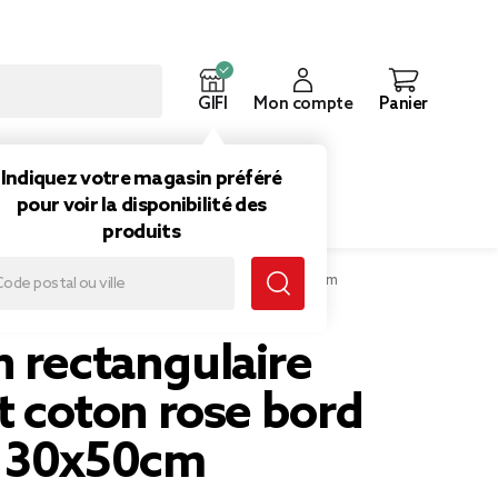
GIFI
Mon compte
Panier
ouveautés
Inspirations
Indiquez votre magasin préféré
pour voir la disponibilité des
produits
angulaire en lin et coton rose bord orange 30x50cm
 rectangulaire
et coton rose bord
 30x50cm