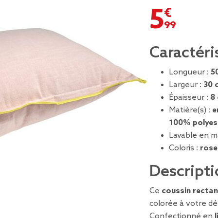
5,99 €
Caractéri
Longueur :
5
Largeur :
30 
Épaisseur :
8
Matière(s) :
e
100% polyes
Lavable en m
Coloris :
rose
Descripti
Ce
coussin rectan
colorée à votre dé
Confectionné en