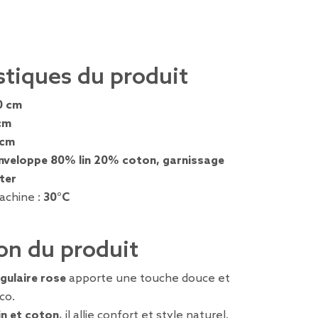
stiques du produit
0 cm
cm
 cm
nveloppe 80% lin 20% coton, garnissage
ter
achine :
30°C
on du produit
gulaire rose
apporte une touche douce et
co.
lin et coton
, il allie confort et style naturel.