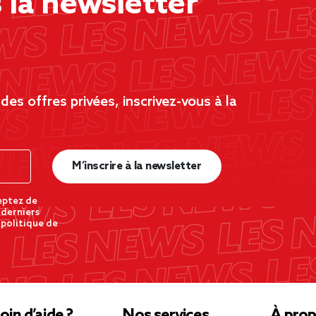
la newsletter
es offres privées, inscrivez-vous à la
M’inscrire à la newsletter
eptez de
 derniers
 politique de
oin d’aide ?
Nos services
À prop