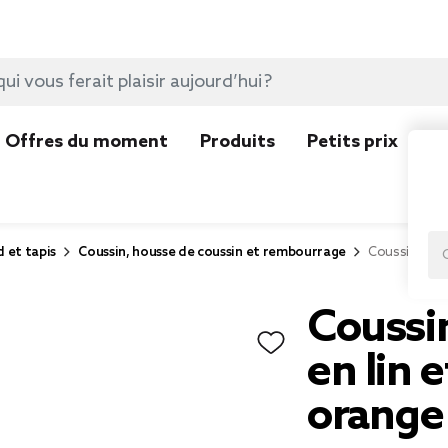
Offres du moment
Produits
Petits prix
N
d et tapis
Coussin, housse de coussin et rembourrage
Coussin rect
Coussin
en lin 
orange