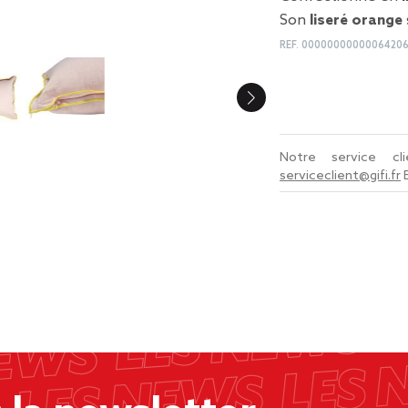
Son
liseré orange
REF.
0000000000006420
Notre service c
serviceclient@gifi.fr