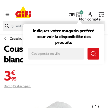
GIFI
Mon compte
Indiquez votre magasin préféré
pour voir la disponibilité des
Coussin, housse de coussin et rembourrage
produits
Coussin fleur marguerite
blanc Ø38cm (2 modèles)
3,95 €
Dont 0,2€ d’éco-part