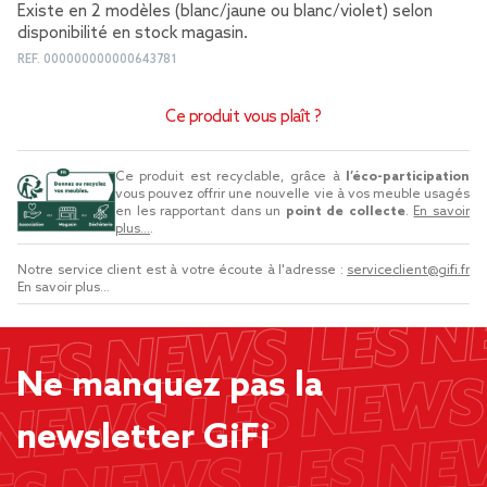
Existe en 2 modèles (blanc/jaune ou blanc/violet) selon
disponibilité en stock magasin.
REF.
000000000000643781
Ce produit vous plaît ?
Ce produit est recyclable, grâce à
l’éco-participation
vous pouvez offrir une nouvelle vie à vos meuble usagés
en les rapportant dans un
point de collecte
.
En savoir
plus...
.
Notre service client est à votre écoute à l'adresse :
serviceclient@gifi.fr
En savoir plus...
Ne manquez pas la
newsletter GiFi