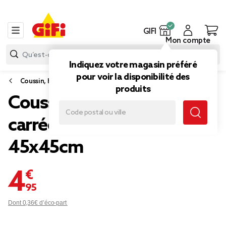
GIFI
Mon compte
Indiquez votre magasin préféré
pour voir la disponibilité des
Coussin, housse de coussin et rembourrage
produits
Coussin de sol assise
carrée matelassée vert
45x45cm
4,95 €
Dont 0,36€ d’éco-part