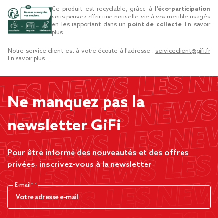
Ce produit est recyclable, grâce à
l’éco-participation
vous pouvez offrir une nouvelle vie à vos meuble usagés
en les rapportant dans un
point de collecte
.
En savoir
plus...
.
Notre service client est à votre écoute à l'adresse :
serviceclient@gifi.fr
En savoir plus...
Ne manquez pas la
newsletter GiFi
Pour être informé des nouveautés et des offres
privées, inscrivez-vous à la newsletter
E-mail*