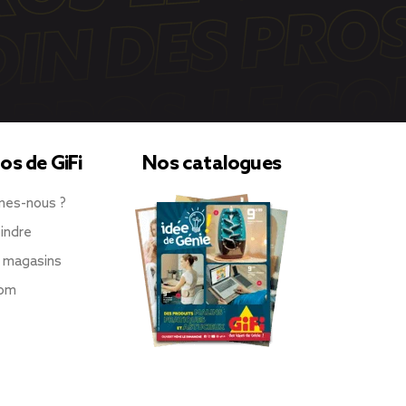
os de GiFi
Nos catalogues
mes-nous ?
indre
 magasins
oom