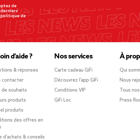
eptez de
 derniers
 politique de
oin d’aide ?
Nos services
À prop
tions & réponses
Carte cadeau GiFi
Qui som
 contacter
Découvrez l’app GiFi
Nous rejo
e de souhaits
Conditions VIP
Tous nos
urs produits
GiFi Loc
Press R
el produits
itions des offres en
s
e d’achats & conseils