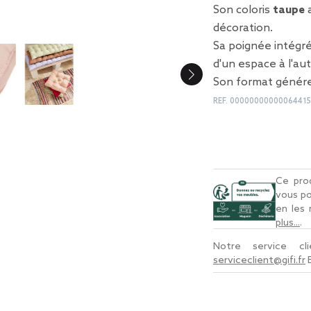
Son coloris
taupe
a
décoration.
Sa poignée intégr
d'un espace à l'aut
Son format génére
REF.
00000000000064415
Ce prod
vous po
en les
plus...
.
Notre service c
serviceclient@gifi.fr