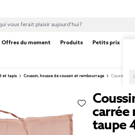
Offres du moment
Produits
Petits prix
N
d et tapis
Coussin, housse de coussin et rembourrage
Coussin de s
Coussin
carrée
taupe