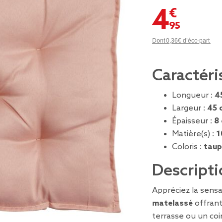
4,95 €
Dont 0,36€ d’éco-part
Caractéri
Longueur :
4
Largeur :
45 
Épaisseur :
8
Matière(s) :
1
Coloris :
taup
Descripti
Appréciez la sensa
matelassé
offrant
terrasse ou un coi