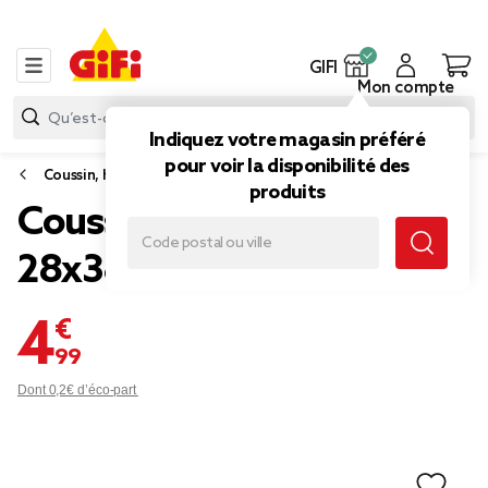
GIFI
Mon compte
Indiquez votre magasin préféré
pour voir la disponibilité des
Coussin, housse de coussin et rembourrage
produits
Coussin coquillage bleu
28x38cm
4,99 €
Dont 0,2€ d’éco-part