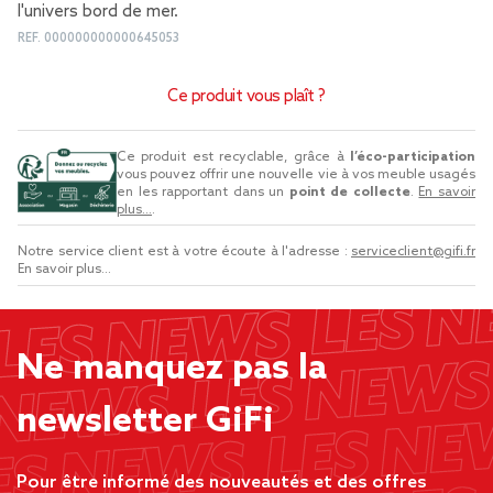
l'univers bord de mer.
REF.
000000000000645053
Ce produit vous plaît ?
Ce produit est recyclable, grâce à
l’éco-participation
vous pouvez offrir une nouvelle vie à vos meuble usagés
en les rapportant dans un
point de collecte
.
En savoir
plus...
.
Notre service client est à votre écoute à l'adresse :
serviceclient@gifi.fr
En savoir plus...
Ne manquez pas la
newsletter GiFi
Pour être informé des nouveautés et des offres