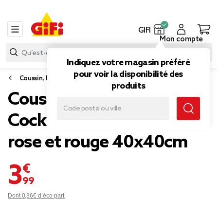
GIFI
Mon compte
Indiquez votre magasin préféré
pour voir la disponibilité des
Coussin, housse de coussin et rembourrage
produits
Coussin carré inscription
Cocktail Club Margarita
rose et rouge 40x40cm
3,99 €
Dont 0,36€ d’éco-part