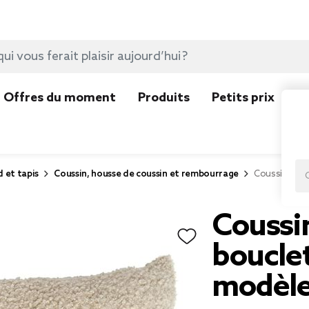
Offres du moment
Produits
Petits prix
N
d et tapis
Coussin, housse de coussin et rembourrage
Coussin carr
Coussin
boucle
modèle