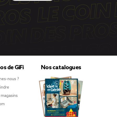
os de GiFi
Nos catalogues
mes-nous ?
indre
 magasins
oom