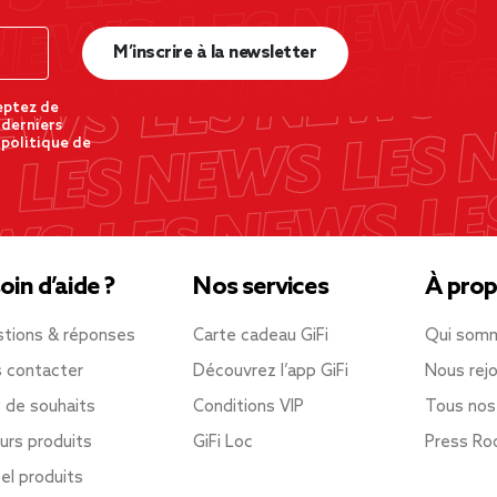
M’inscrire à la newsletter
eptez de
 derniers
 politique de
oin d’aide ?
Nos services
À prop
tions & réponses
Carte cadeau GiFi
Qui som
 contacter
Découvrez l’app GiFi
Nous rejo
e de souhaits
Conditions VIP
Tous nos
urs produits
GiFi Loc
Press R
el produits