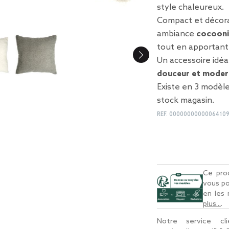
style chaleureux.
Compact et décora
ambiance
cocoon
tout en apportan
Un accessoire idéa
douceur et moder
Existe en 3 modèles
stock magasin.
REF.
0000000000006410
Ce prod
vous po
en les
plus...
.
Notre service c