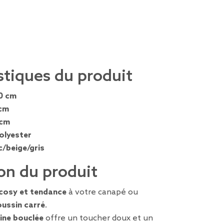
stiques du produit
0 cm
cm
 cm
olyester
c/beige/gris
on du produit
cosy et tendance
à votre canapé ou
oussin carré
.
aine bouclée
offre un toucher doux et un