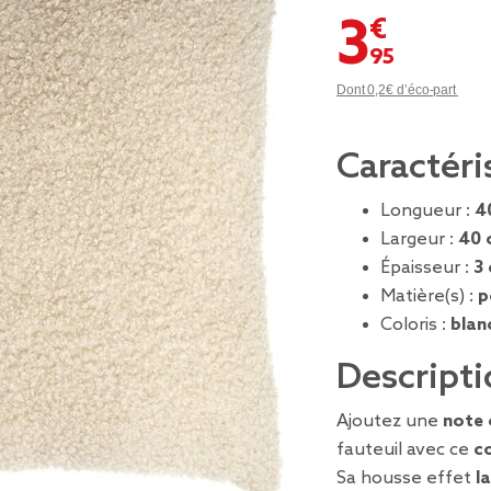
3,95 €
Dont 0,2€ d’éco-part
Caractéri
Longueur :
4
Largeur :
40 
Épaisseur :
3
Matière(s) :
p
Coloris :
blan
Descripti
Ajoutez une
note 
fauteuil avec ce
c
Sa housse effet
l