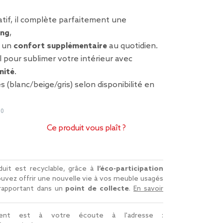
tif, il complète parfaitement une
ing
,
t un
confort supplémentaire
au quotidien.
l pour sublimer votre intérieur avec
nité
.
 (blanc/beige/gris) selon disponibilité en
90
Ce produit vous plaît ?
uit est recyclable, grâce à
l’éco-participation
uvez offrir une nouvelle vie à vos meuble usagés
 rapportant dans un
point de collecte
.
En savoir
lient est à votre écoute à l'adresse :