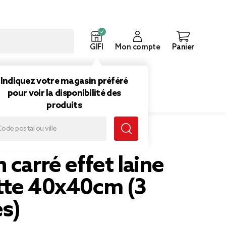
GIFI
Mon compte
Panier
ouveautés
Inspirations
Indiquez votre magasin préféré
pour voir la disponibilité des
produits
é effet laine bouclette 40x40cm (3 modèles)
 carré effet laine
tte 40x40cm (3
s)