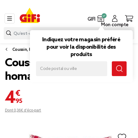
GIFI
Mon compte
Indiquez votre magasin préféré
pour voir la disponibilité des
Coussin, housse de coussin et rembourrage
produits
Coussin carré beige motif
homard 40x40cm
4,95 €
Dont 0,36€ d’éco-part