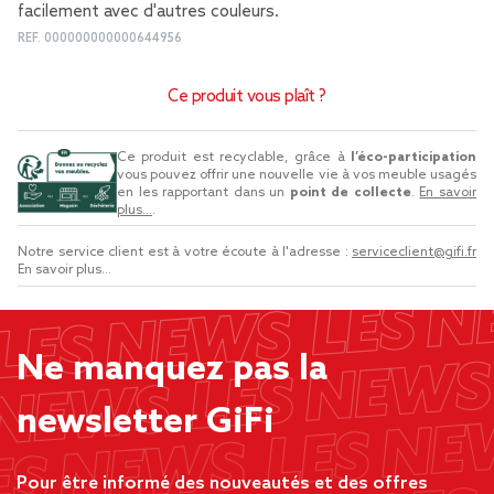
facilement avec d'autres couleurs.
REF.
000000000000644956
Ce produit vous plaît ?
Ce produit est recyclable, grâce à
l’éco-participation
vous pouvez offrir une nouvelle vie à vos meuble usagés
en les rapportant dans un
point de collecte
.
En savoir
plus...
.
Notre service client est à votre écoute à l'adresse :
serviceclient@gifi.fr
En savoir plus...
Ne manquez pas la
newsletter GiFi
Pour être informé des nouveautés et des offres