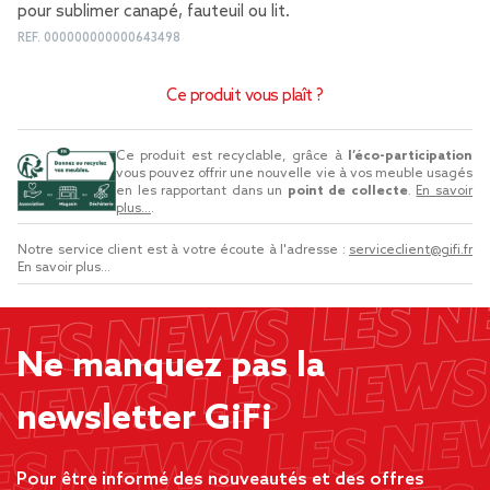
pour sublimer canapé, fauteuil ou lit.
REF.
000000000000643498
Ce produit vous plaît ?
Ce produit est recyclable, grâce à
l’éco-participation
vous pouvez offrir une nouvelle vie à vos meuble usagés
en les rapportant dans un
point de collecte
.
En savoir
plus...
.
Notre service client est à votre écoute à l'adresse :
serviceclient@gifi.fr
En savoir plus...
Ne manquez pas la
newsletter GiFi
Pour être informé des nouveautés et des offres