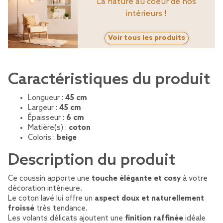
La nature au coeur de nos
intérieurs !
Voir tous les produits
Caractéristiques du produit
Longueur :
45 cm
Largeur :
45 cm
Épaisseur :
6 cm
Matière(s) :
coton
Coloris :
beige
Description du produit
Ce coussin apporte une
touche élégante et cosy
à votre
décoration intérieure.
Le coton lavé lui offre un
aspect doux et naturellement
froissé
très tendance.
Les volants délicats ajoutent une
finition raffinée
idéale