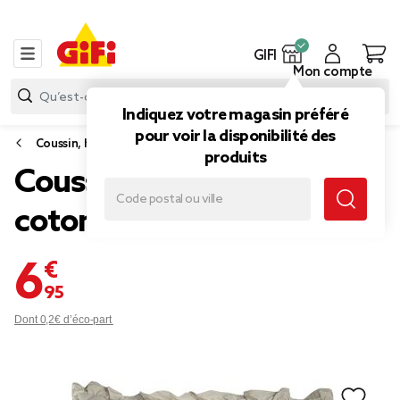
GIFI
Mon compte
Indiquez votre magasin préféré
pour voir la disponibilité des
Coussin, housse de coussin et rembourrage
produits
Coussin carré avec volants
coton lavé beige 45x45cm
6,95 €
Dont 0,2€ d’éco-part