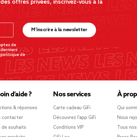
es offres privées, inscrivez-vous à la
M’inscrire à la newsletter
eptez de
 derniers
 politique de
oin d’aide ?
Nos services
À prop
tions & réponses
Carte cadeau GiFi
Qui som
 contacter
Découvrez l’app GiFi
Nous rejo
e de souhaits
Conditions VIP
Tous nos