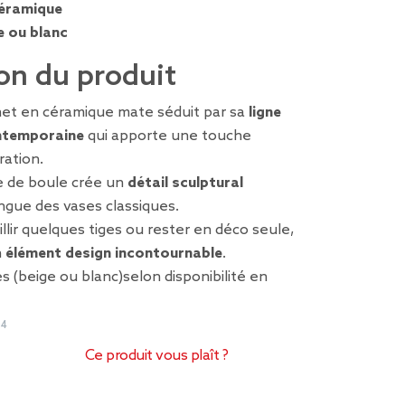
éramique
e ou blanc
on du produit
het en céramique mate séduit par sa
ligne
ontemporaine
qui apporte une touche
ration.
 de boule crée un
détail sculptural
ingue des vases classiques.
llir quelques tiges ou rester en déco seule,
n
élément design incontournable
.
s (beige ou blanc)selon disponibilité en
04
Ce produit vous plaît ?