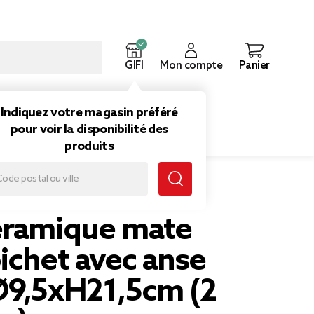
GIFI
Mon compte
Panier
ouveautés
Inspirations
Indiquez votre magasin préféré
pour voir la disponibilité des
produits
Ø9,5xH21,5cm (2 modèles)
éramique mate
ichet avec anse
Ø9,5xH21,5cm (2