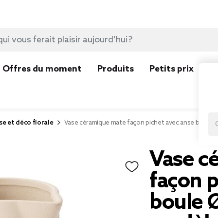
Offres du moment
Produits
Petits prix
N
se et déco florale
Vase céramique mate façon pichet avec anse boule 
Vase c
façon p
boule 