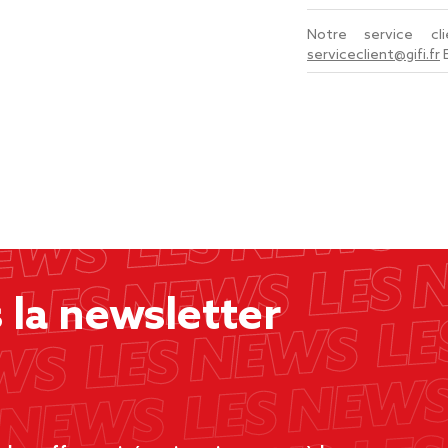
Notre service c
serviceclient@gifi.fr
la newsletter