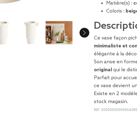
Matière(s) :
c
Coloris :
beig
Descripti
Ce vase façon pic
minimaliste et c
élégante à la déco
Son anse en forme
original
qui le dist
Parfait pour accuei
ce vase devient u
Existe en 2 modèle
stock magasin.
REF.
0000000000006438