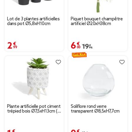
Lot de 3 plantes artificielles
Piquet bouquet champêtre
dans pot Ø5,8xH10cm
artificiel Ø20xH38cm
2,99 €
6,00 €
Prix remisé de 19,99 € 
19,99 €
OFFRE VIP
Plante artificielle pot ciment
Soliflore rond verre
trépied bois Ø7,5xH13cm (2
transparent Ø8,5xH7,7cm
modèles)
1,99 €
0,90 €