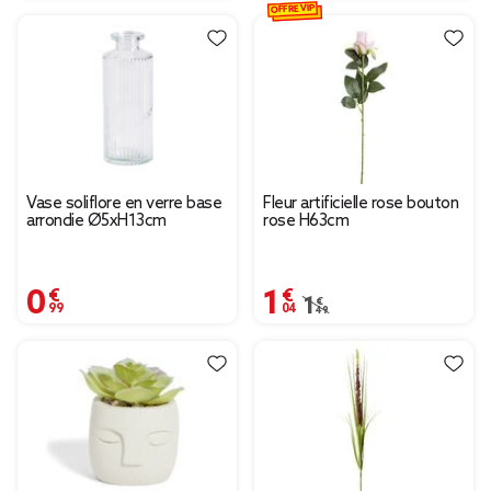
OFFRE VIP
Vase soliflore en verre base
Fleur artificielle rose bouton
arrondie Ø5xH13cm
rose H63cm
0,99 €
1,04 €
Prix remisé de 1,49 € à
1,49 €