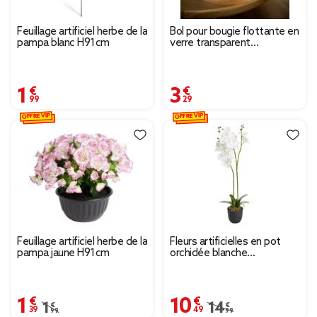
Feuillage artificiel herbe de la
Bol pour bougie flottante en
pampa blanc H91cm
verre transparent
Ø20xH8cm
1,99 €
3,29 €
OFFRE VIP
OFFRE VIP
Feuillage artificiel herbe de la
Fleurs artificielles en pot
pampa jaune H91cm
orchidée blanche
Ø11xH50cm
1,39 €
10,49 €
Prix remisé de 1,99 € à 1,39 €
1,99 €
Prix remisé de 14,99 
14,99 €