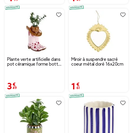
Plante verte artificielle dans
Miroir à suspendre sacré
pot céramique forme botte
coeur métal doré 16x20cm
cowboy 9x6xH17cm
3,49 €
1,61 €