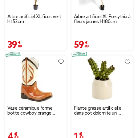
Arbre artificiel XL ficus vert
Arbre artificiel XL Forsythia à
H152cm
fleurs jaunes H180cm
39,00 €
59,00 €
Vase céramique forme
Plante grasse artificielle
botte cowboy orange
dans pot dolomite uni
20x6,5xH15,5cm
Ø6xH8cm (4 modèles)
4,99 €
1,49 €