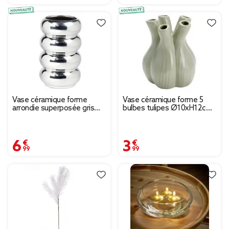
Vase céramique forme
Vase céramique forme 5
arrondie superposée gris
bulbes tulipes Ø10xH12cm
chromé Ø12xH20,5cm
(2 modèles vert ou blanc)
6,99 €
3,99 €