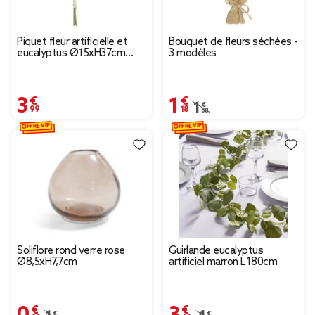
Piquet fleur artificielle et
Bouquet de fleurs séchées -
eucalyptus Ø15xH37cm
3 modèles
blanc
3,99 €
1,18 €
Prix remisé de 1,68 € à 
1,68 €
OFFRE VIP
OFFRE VIP
Soliflore rond verre rose
Guirlande eucalyptus
Ø8,5xH7,7cm
artificiel marron L180cm
0,90 €
3,49 €