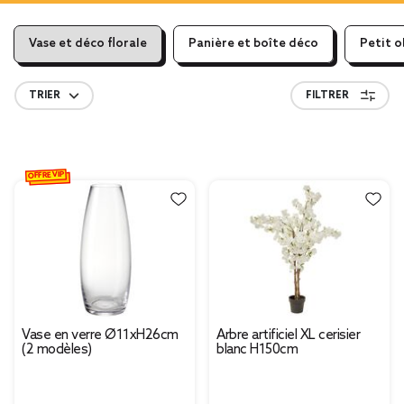
Vase et déco florale
Panière et boîte déco
Petit o
TRIER
FILTRER
OFFRE VIP
Vase en verre Ø11xH26cm
Arbre artificiel XL cerisier
(2 modèles)
blanc H150cm