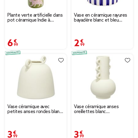
Plante verte artificielle dans
Vase en céramique rayures
pot céramique Indie à
bayadère blanc et bleu
motifs Ø14xH25cm (2
Ø11,5xH11,5cm
modèles)
6,99 €
2,99 €
Vase céramique avec
Vase céramique anses
petites anses rondes blanc
oreillettes blanc
mat Ø15xH15cm
Ø12,5xH20,5cm
3,99 €
3,99 €