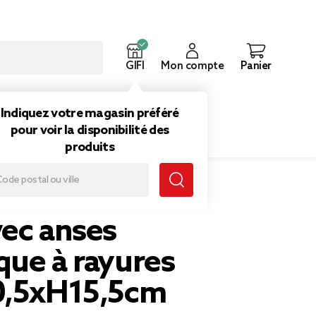
GIFI
Mon compte
Panier
ouveautés
Inspirations
Indiquez votre magasin préféré
pour voir la disponibilité des
produits
5cm
vec anses
que à rayures
0,5xH15,5cm