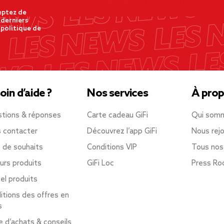
eptez de
 derniers
 politique de
oin d’aide ?
Nos services
À prop
tions & réponses
Carte cadeau GiFi
Qui som
 contacter
Découvrez l’app GiFi
Nous rejo
e de souhaits
Conditions VIP
Tous nos
urs produits
GiFi Loc
Press R
el produits
itions des offres en
s
e d’achats & conseils