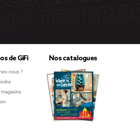
os de GiFi
Nos catalogues
mes-nous ?
indre
 magasins
oom