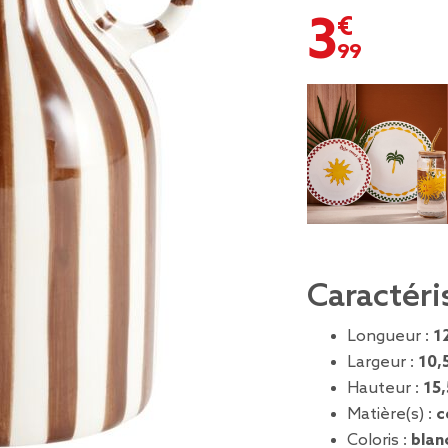
3,99 €
Caractéri
Longueur :
1
Largeur :
10,
Hauteur :
15
Matière(s) :
c
Coloris :
blan