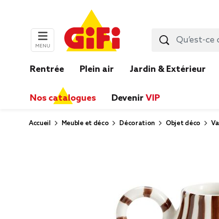
MENU
Rentrée
Plein air
Jardin & Extérieur
Nos catalogues
Devenir
VIP
Accueil
Meuble et déco
Décoration
Objet déco
Va