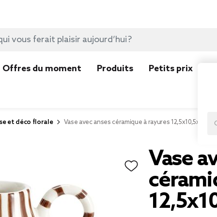
Offres du moment
Produits
Petits prix
N
se et déco florale
Vase avec anses céramique à rayures 12,5x10,5xH15,
Vase a
cérami
12,5x1