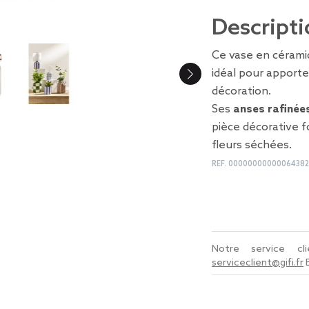
Descripti
Ce vase en céram
idéal pour apport
décoration.
Ses
anses rafinée
pièce décorative 
fleurs séchées.
REF.
0000000000006438
Notre service c
serviceclient@gifi.fr