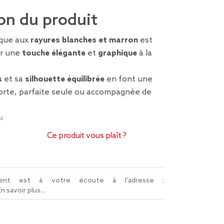
on du produit
ique aux
rayures blanches et marron
est
er une
touche élégante
et
graphique
à la
s
et sa
silhouette équilibrée
en font une
forte, parfaite seule ou accompagnée de
24
Ce produit vous plaît ?
lient est à votre écoute à l'adresse :
En savoir plus...