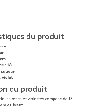
m
stiques du produit
5 cm
cm
 cm
ge :
18
lastique
, violet
on du produit
icielles roses et violettes composé de 18
era et lisiant.