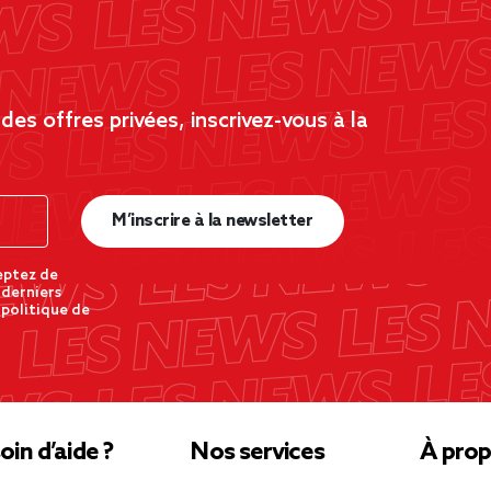
es offres privées, inscrivez-vous à la
M’inscrire à la newsletter
eptez de
 derniers
 politique de
oin d’aide ?
Nos services
À prop