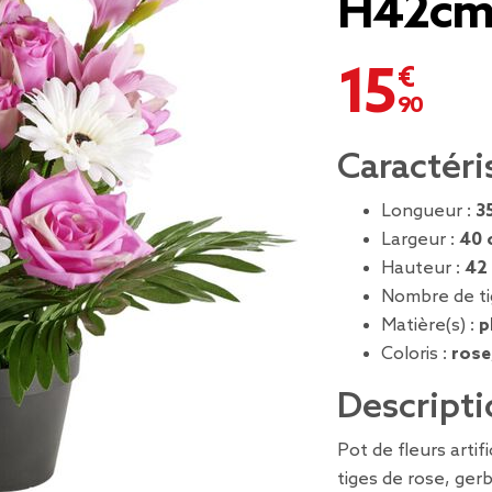
H42c
15,90 €
Caractéri
Longueur :
3
Largeur :
40 
Hauteur :
42
Nombre de ti
Matière(s) :
p
Coloris :
rose
Descripti
Pot de fleurs artif
tiges de rose, gerb