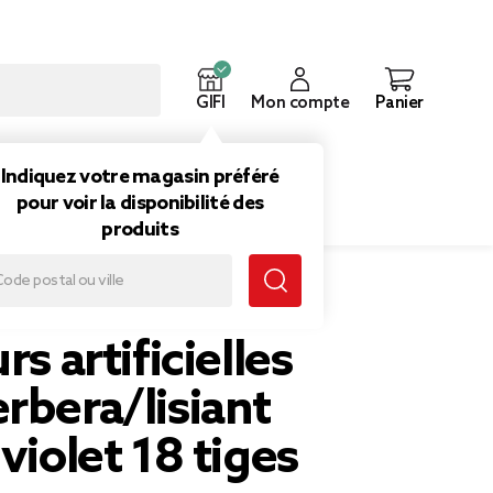
GIFI
Mon compte
Panier
ouveautés
Inspirations
Indiquez votre magasin préféré
pour voir la disponibilité des
produits
iolet 18 tiges H42cm
rs artificielles
rbera/lisiant
 violet 18 tiges