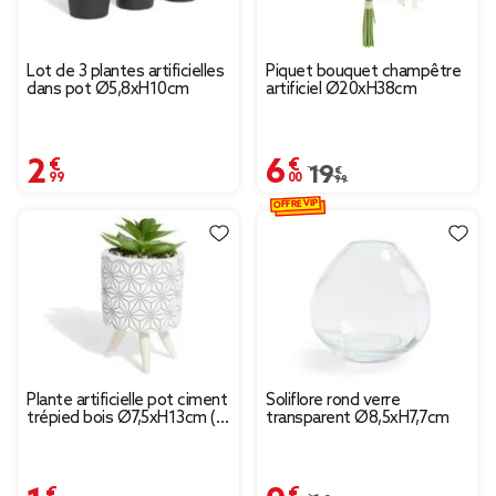
Lot de 3 plantes artificielles
Piquet bouquet champêtre
dans pot Ø5,8xH10cm
artificiel Ø20xH38cm
2,99 €
6,00 €
Prix remisé de 19,99 € 
19,99 €
OFFRE VIP
Plante artificielle pot ciment
Soliflore rond verre
trépied bois Ø7,5xH13cm (2
transparent Ø8,5xH7,7cm
modèles)
1,99 €
0,90 €