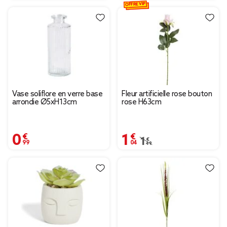
OFFRE VIP
Vase soliflore en verre base
Fleur artificielle rose bouton
arrondie Ø5xH13cm
rose H63cm
0,99 €
1,04 €
Prix remisé de 1,49 € à
1,49 €