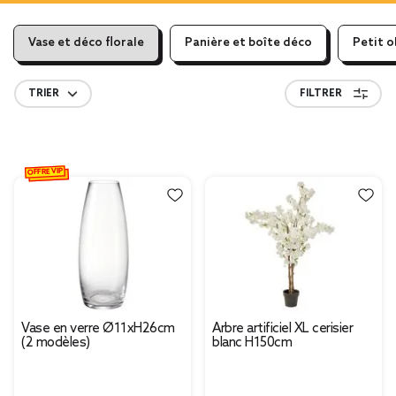
Vase et déco florale
Panière et boîte déco
Petit o
TRIER
FILTRER
OFFRE VIP
Vase en verre Ø11xH26cm
Arbre artificiel XL cerisier
(2 modèles)
blanc H150cm