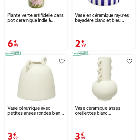
Plante verte artificielle dans
Vase en céramique rayures
pot céramique Indie à
bayadère blanc et bleu
motifs Ø14xH25cm (2
Ø11,5xH11,5cm
modèles)
6,99 €
2,99 €
Vase céramique avec
Vase céramique anses
petites anses rondes blanc
oreillettes blanc
mat Ø15xH15cm
Ø12,5xH20,5cm
3,99 €
3,99 €