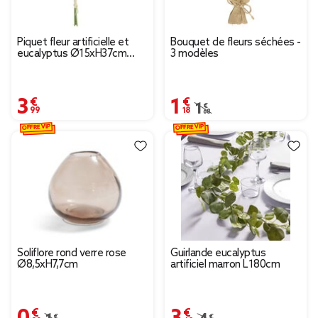
Piquet fleur artificielle et
Bouquet de fleurs séchées -
eucalyptus Ø15xH37cm
3 modèles
blanc
3,99 €
1,18 €
Prix remisé de 1,68 € à 
1,68 €
OFFRE VIP
OFFRE VIP
Soliflore rond verre rose
Guirlande eucalyptus
Ø8,5xH7,7cm
artificiel marron L180cm
0,90 €
3,49 €