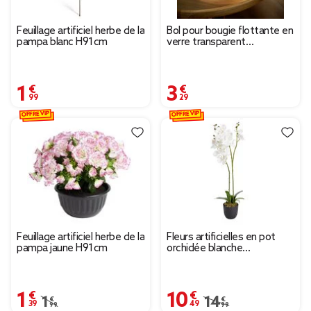
Feuillage artificiel herbe de la
Bol pour bougie flottante en
pampa blanc H91cm
verre transparent
Ø20xH8cm
1,99 €
3,29 €
OFFRE VIP
OFFRE VIP
Feuillage artificiel herbe de la
Fleurs artificielles en pot
pampa jaune H91cm
orchidée blanche
Ø11xH50cm
1,39 €
10,49 €
Prix remisé de 1,99 € à 1,39 €
1,99 €
Prix remisé de 14,99 
14,99 €