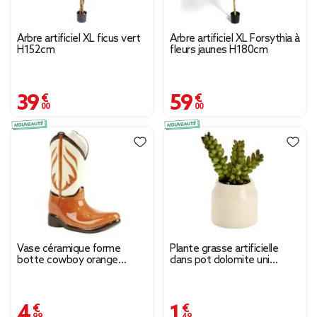
Arbre artificiel XL ficus vert
Arbre artificiel XL Forsythia à
H152cm
fleurs jaunes H180cm
39,00 €
59,00 €
Vase céramique forme
Plante grasse artificielle
botte cowboy orange
dans pot dolomite uni
20x6,5xH15,5cm
Ø6xH8cm (4 modèles)
4,99 €
1,49 €