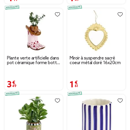
Plante verte artificielle dans
Miroir à suspendre sacré
pot céramique forme botte
coeur métal doré 16x20cm
cowboy 9x6xH17cm
3,49 €
1,61 €