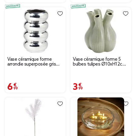
Vase céramique forme
Vase céramique forme 5
arrondie superposée gris
bulbes tulipes Ø10xH12cm
chromé Ø12xH20,5cm
(2 modèles vert ou blanc)
6,99 €
3,99 €