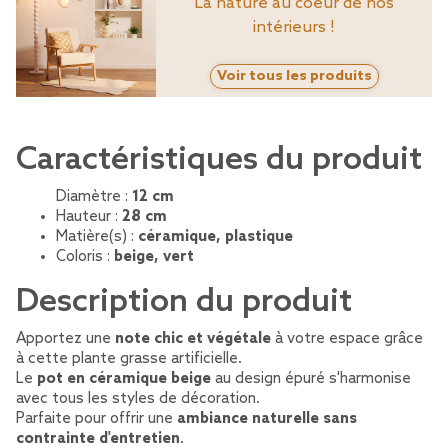
La nature au coeur de nos
intérieurs !
Voir tous les produits
Caractéristiques du produit
Diamètre :
12 cm
Hauteur :
28 cm
Matière(s) :
céramique, plastique
Coloris :
beige, vert
Description du produit
Apportez une
note chic et végétale
à votre espace grâce
à cette plante grasse artificielle.
Le
pot en céramique beige
au design épuré s'harmonise
avec tous les styles de décoration.
Parfaite pour offrir une
ambiance naturelle sans
contrainte d'entretien
.