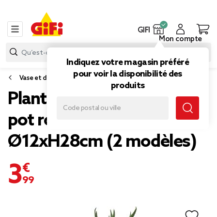
GIFI
Mon compte
Indiquez votre magasin préféré
pour voir la disponibilité des
Vase et déco florale
produits
Plante grasse artificielle
pot rond céramique beige
Ø12xH28cm (2 modèles)
3,99 €