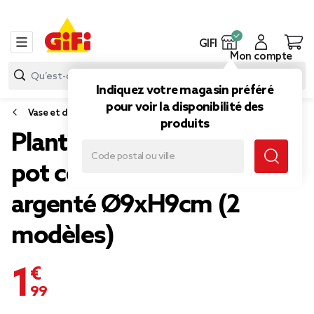
GIFI
Mon compte
Indiquez votre magasin préféré
pour voir la disponibilité des
Vase et déco florale
produits
Plante grasse artificielle
pot céramique doré ou
argenté Ø9xH9cm (2
modèles)
1,99 €