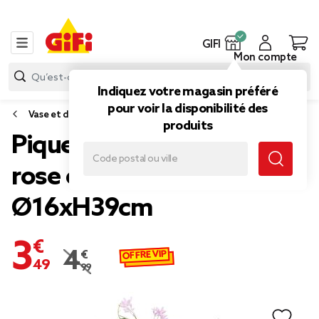
GIFI
Mon compte
Indiquez votre magasin préféré
pour voir la disponibilité des
Vase et déco florale
produits
Piquet fleur artificielle
rose et eucalyptus
Ø16xH39cm
3,49 €
OFFRE VIP
4,99 €
Prix remisé de 4,99 € à 3,49 €