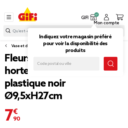
GIFI
Mon compte
Indiquez votre magasin préféré
pour voir la disponibilité des
Vase et déco florale
produits
Fleurs artificielles
hortensia blanc pot
plastique noir
Ø9,5xH27cm
7,90 €