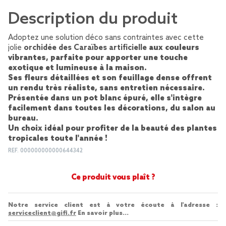
Description du produit
Adoptez une solution déco sans contraintes avec cette
jolie
orchidée des Caraïbes artificielle
aux couleurs
vibrantes, parfaite pour apporter une
touche
exotique et lumineuse
à la maison.
Ses fleurs détaillées et son feuillage dense offrent
un
rendu très réaliste
, sans entretien nécessaire.
Présentée dans un
pot blanc épuré
, elle s'intègre
facilement dans toutes les décorations, du salon au
bureau.
Un
choix idéal
pour profiter de la beauté des plantes
tropicales toute l'année !
REF.
000000000000644342
Ce produit vous plaît ?
Notre service client est à votre écoute à l'adresse :
serviceclient@gifi.fr
En savoir plus...