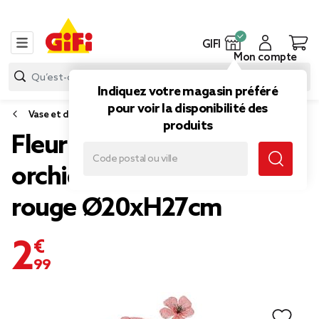
GIFI
Mon compte
Indiquez votre magasin préféré
pour voir la disponibilité des
Vase et déco florale
produits
Fleur artificielle dans pot
orchidée des Caraïbes
rouge Ø20xH27cm
2,99 €