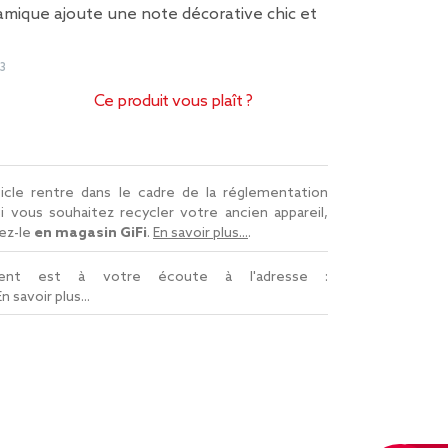
amique ajoute une note décorative chic et
3
Ce produit vous plaît ?
icle rentre dans le cadre de la réglementation
Si vous souhaitez recycler votre ancien appareil,
ez-le
en magasin GiFi
.
En savoir plus...
.
lient est à votre écoute à l'adresse :
En savoir plus...