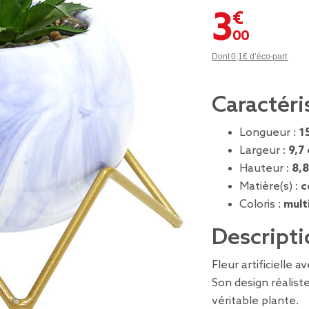
3,00 €
Dont 0,1€ d’éco-part
Caractéri
Longueur :
1
Largeur :
9,7
Hauteur :
8,
Matière(s) :
c
Coloris :
mult
Descripti
Fleur artificielle 
Son design réalist
véritable plante.