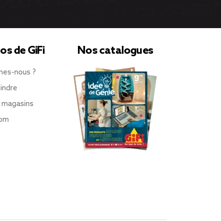
os de GiFi
Nos catalogues
mes-nous ?
indre
 magasins
oom