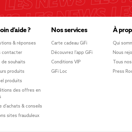
oin d’aide ?
Nos services
À prop
tions & réponses
Carte cadeau GiFi
Qui som
 contacter
Découvrez l’app GiFi
Nous rejo
e de souhaits
Conditions VIP
Tous nos
urs produits
GiFi Loc
Press R
el produits
itions des offres en
s
e d’achats & conseils
ons sites frauduleux