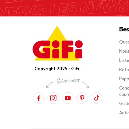
Bes
Ques
Nous
List
Copyright 2025 - GiFi
Reto
Rapp
Cond
cour
Guid
Acti