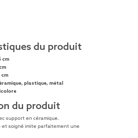
stiques du produit
5 cm
 cm
8 cm
éramique, plastique, métal
icolore
on du produit
avec support en céramique.
e et soigné imite parfaitement une