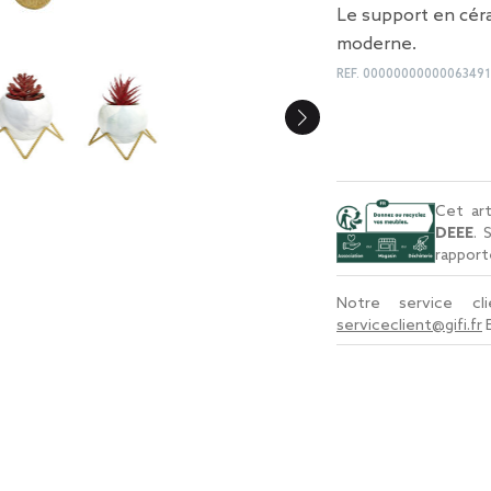
Le support en cér
moderne.
REF.
00000000000063491
Cet art
DEEE
. 
rapport
Notre service c
serviceclient@gifi.fr