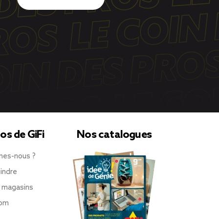
os de GiFi
Nos catalogues
mes-nous ?
indre
 magasins
oom