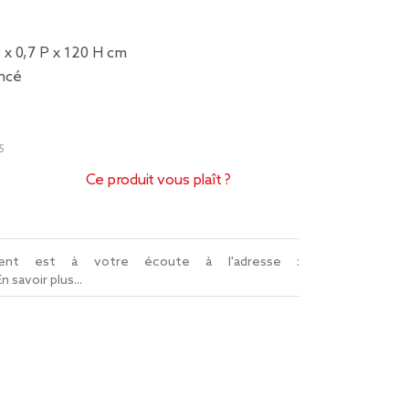
 x 0,7 P x 120 H cm
oncé
5
Ce produit vous plaît ?
lient est à votre écoute à l'adresse :
En savoir plus...