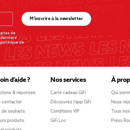
M’inscrire à la newsletter
eptez de
 derniers
 politique de
oin d’aide ?
Nos services
À prop
tions & réponses
Carte cadeau GiFi
Qui som
 contacter
Découvrez l’app GiFi
Nous rejo
e de souhaits
Conditions VIP
Tous nos
urs produits
GiFi Loc
Press R