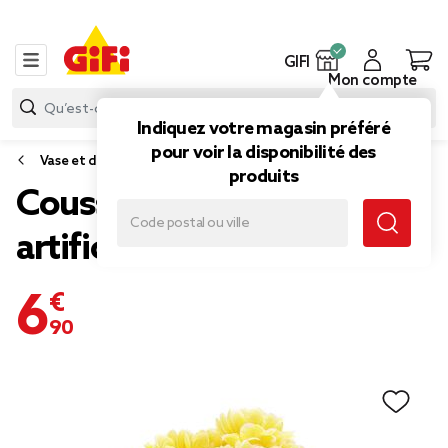
GIFI
Mon compte
Indiquez votre magasin préféré
pour voir la disponibilité des
Vase et déco florale
produits
Coussin chrysanthème
artificiel 15 têtes jaune
6,90 €