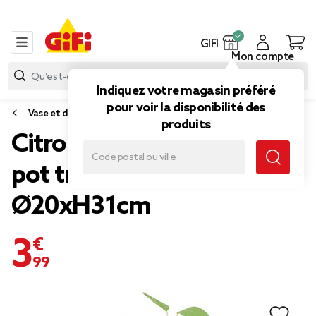
GIFI
Mon compte
Indiquez votre magasin préféré
pour voir la disponibilité des
Vase et déco florale
produits
Citronnier artificiel dans
pot tressé beige
Ø20xH31cm
3,99 €