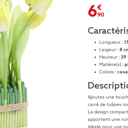
6,90 €
Caractéri
Longueur :
1
Largeur :
8 c
Hauteur :
39
Matière(s) :
p
Coloris :
rose
Descripti
Ajoutez une touch
carré de tulipes ros
Le design compact 
apportent une note
Idéale pour une to