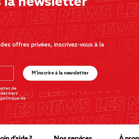
la newsletter
es offres privées, inscrivez-vous à la
M’inscrire à la newsletter
eptez de
 derniers
 politique de
oin d’aide ?
Nos services
À prop