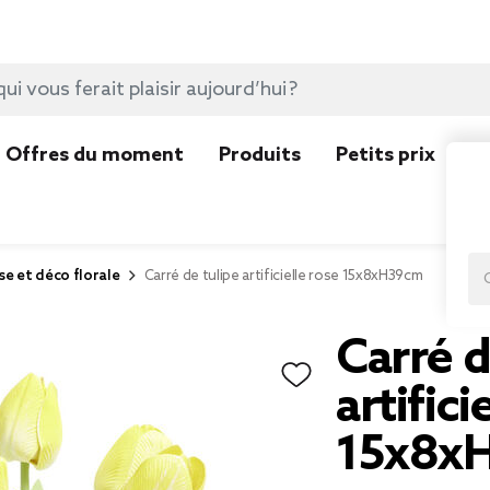
Offres du moment
Produits
Petits prix
N
se et déco florale
Carré de tulipe artificielle rose 15x8xH39cm
Carré d
artifici
15x8x