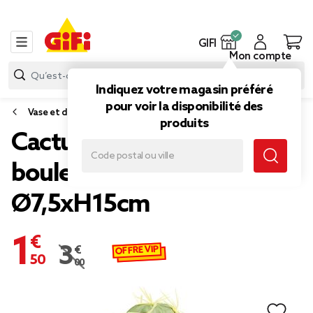
GIFI
Mon compte
Indiquez votre magasin préféré
pour voir la disponibilité des
Vase et déco florale
produits
Cactus artificiel double
boule vert et jaune
Ø7,5xH15cm
1,50 €
OFFRE VIP
3,00 €
Prix remisé de 3,00 € à 1,50 €