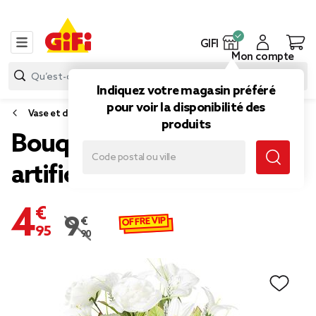
GIFI
Mon compte
Indiquez votre magasin préféré
pour voir la disponibilité des
Vase et déco florale
produits
Bouquet de 24 fleurs
artificielles blanc
4,95 €
OFFRE VIP
9,90 €
Prix remisé de 9,90 € à 4,95 €