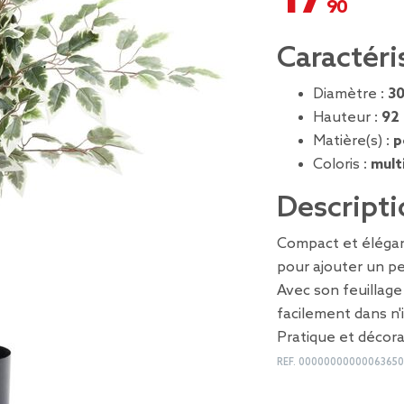
Caractéri
Diamètre :
3
Hauteur :
92
Matière(s) :
p
Coloris :
mult
Descripti
Compact et élégant,
pour ajouter un pe
Avec son feuillage 
facilement dans n'
Pratique et décorat
REF.
00000000000063650