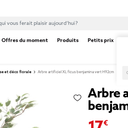
Offres du moment
Produits
Petits prix
N
se et déco florale
Arbre artificiel XL ficus benjamina vert H92cm
Arbre a
benjam
17,90 €