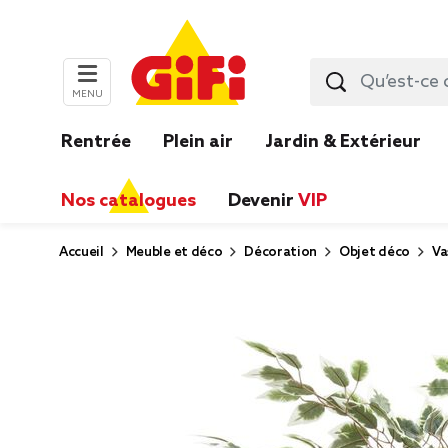
MENU
Rentrée
Plein air
Jardin & Extérieur
Nos catalogues
Devenir
VIP
Accueil
Meuble et déco
Décoration
Objet déco
Va