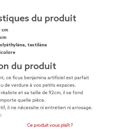
stiques du produit
0 cm
 cm
olyéthylène, textilène
icolore
on du produit
 ce ficus benjamina artificiel est parfait
u de verdure à vos petits espaces.
réaliste et sa taille de 92cm, il se fond
importe quelle pièce.
if, il ne nécessite ni entretien ni arrosage.
5
Ce produit vous plaît ?