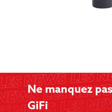
Ne manquez pas 
GiFi