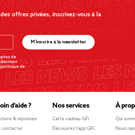
es offres privées, inscrivez-vous à la
M’inscrire à la newsletter
eptez de
 derniers
 politique de
oin d’aide ?
Nos services
À prop
tions & réponses
Carte cadeau GiFi
Qui som
 contacter
Découvrez l’app GiFi
Nous rejo