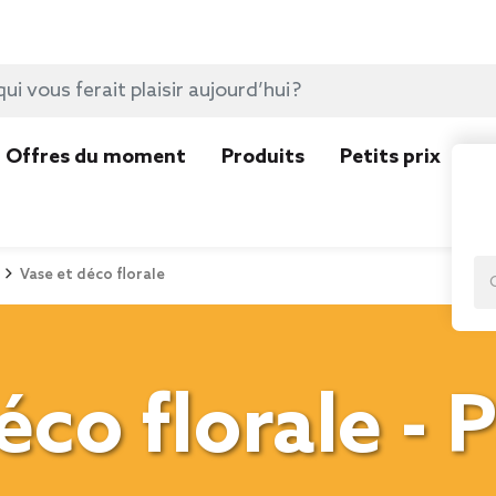
Offres du moment
Produits
Petits prix
N
Vase et déco florale
éco florale - 