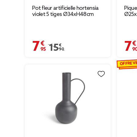
Pot fleur artificielle hortensia
Piquet
violet 5 tiges Ø34xH48cm
Ø25x
7,95 €
7,90 
Prix remisé de 15,90 € à 7,95 €
15,90 €
OFFRE VI