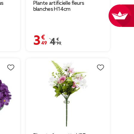
us
Plante artificielle fleurs
blanches H14cm
3,49 €
Prix remisé de 4,99 € à 3,49 €
4,99 €