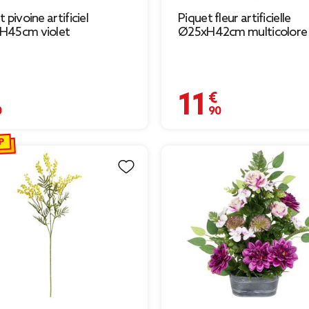
 pivoine artificiel
Piquet fleur artificielle
H45cm violet
Ø25xH42cm multicolore
€
11,90 €
P