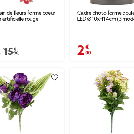
in de fleurs forme coeur
Cadre photo forme boul
 artificielle rouge
LED Ø10xH14cm (3 modè
€
2,00 €
Prix remisé de 15,90 € à 7,95 €
15,90 €