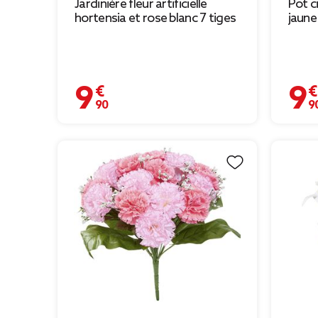
Jardinière fleur artificielle
Pot ci
hortensia et rose blanc 7 tiges
jaune
9,90 €
9,90 