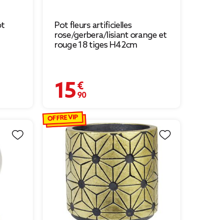
ot
Pot fleurs artificielles
rose/gerbera/lisiant orange et
rouge 18 tiges H42cm
15,90 €
9 € à 3,49 €
OFFRE VIP