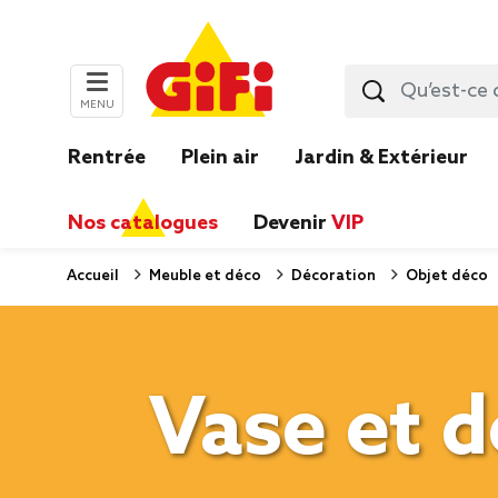
MENU
Rentrée
Plein air
Jardin & Extérieur
Nos catalogues
Devenir
VIP
Accueil
Meuble et déco
Décoration
Objet déco
Vase et d