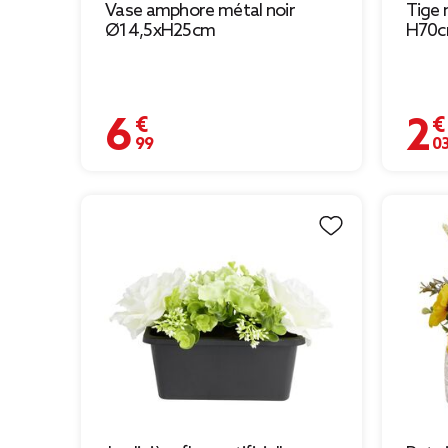
Vase amphore métal noir
Tige 
Ø14,5xH25cm
H70
6,99 €
2,03 