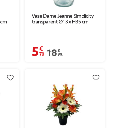
Vase Dame Jeanne Simplicity
8 cm
transparent Ø13 x H35 cm
5,70 €
Prix remisé de 18,99 € à 5,70 €
18,99 €