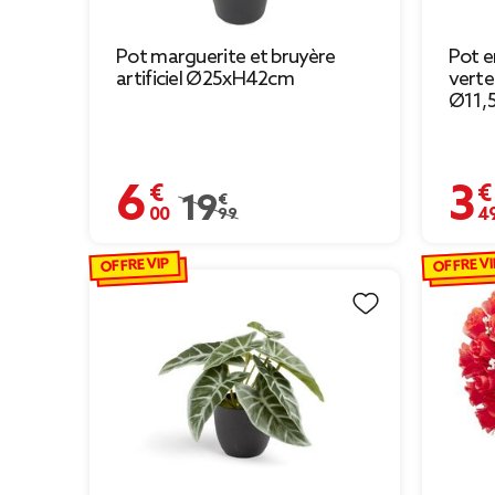
Pot marguerite et bruyère
Pot e
artificiel Ø25xH42cm
verte 
Ø11,
6,00 €
3,49 
Prix remisé de 19,99 € à 6,00 €
19,99 €
OFFRE VIP
OFFRE VI