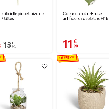
artificielle piquet pivoine
Coeur en rotin + rose
t 7 têtes
artificielle rose blanc H1
€
11,90 €
Prix remisé de 13,90 € à 6,95 €
13,90 €
P
OFFRE VIP