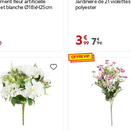
ment fleur artificielle
Jardinière de 21 violettes
 et blanche Ø18xH25cm
polyester
€
3,99 €
Prix remisé de 7,9
7,99 €
OFFRE VIP