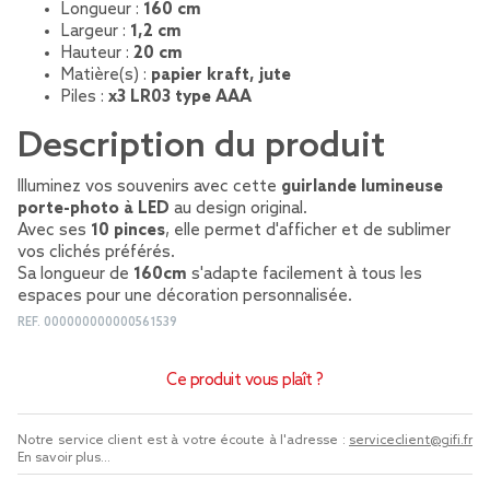
Longueur :
160 cm
Largeur :
1,2 cm
Hauteur :
20 cm
Matière(s) :
papier kraft, jute
Piles :
x3 LR03 type AAA
Description du produit
Illuminez vos souvenirs avec cette
guirlande lumineuse
porte-photo à LED
au design original.
Avec ses
10 pinces
, elle permet d'afficher et de sublimer
vos clichés préférés.
Sa longueur de
160cm
s'adapte facilement à tous les
espaces pour une décoration personnalisée.
REF.
000000000000561539
Ce produit vous plaît ?
Notre service client est à votre écoute à l'adresse :
serviceclient@gifi.fr
En savoir plus...