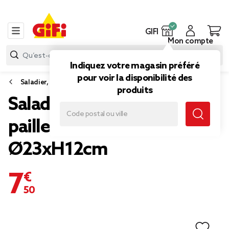
GIFI
Mon compte
Indiquez votre magasin préféré
pour voir la disponibilité des
Saladier, plat et coupelle
produits
Saladier en verre strié avec
paillettes dorées
Ø23xH12cm
7,50 €