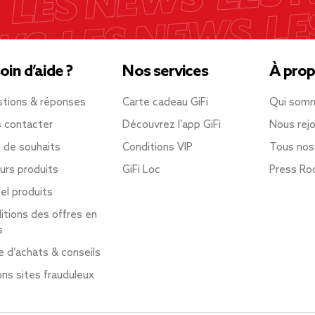
oin d’aide ?
Nos services
À prop
tions & réponses
Carte cadeau GiFi
Qui som
 contacter
Découvrez l’app GiFi
Nous rejo
e de souhaits
Conditions VIP
Tous nos
urs produits
GiFi Loc
Press R
el produits
itions des offres en
s
e d’achats & conseils
ons sites frauduleux