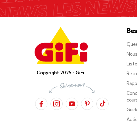
Bes
Ques
Nous
List
Copyright 2025 - GiFi
Reto
Rapp
Cond
cour
Guid
Acti