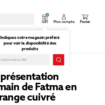
GIFI
Mon compte
Panier
ouveautés
Inspirations
Indiquez votre magasin préféré
pour voir la disponibilité des
produits
in de Fatma en verre orange cuivré 17x21cm
 présentation
main de Fatma en
range cuivré