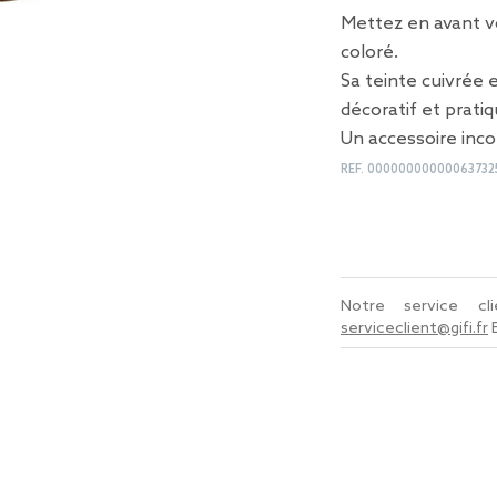
Mettez en avant vo
coloré.
Sa teinte cuivrée 
décoratif et pratiq
Un accessoire inc
REF.
00000000000063732
Notre service c
serviceclient@gifi.fr