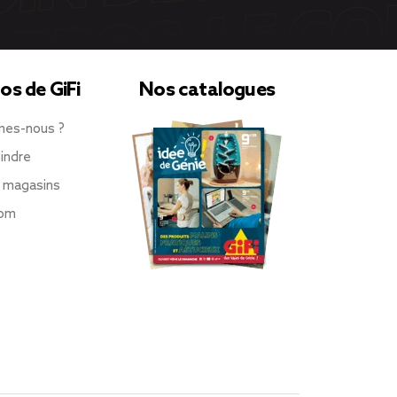
os de GiFi
Nos catalogues
mes-nous ?
indre
 magasins
oom