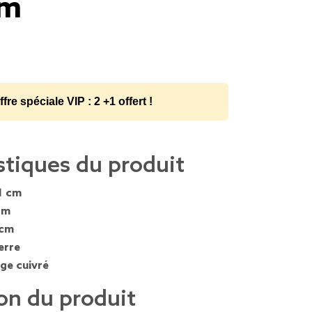
cm
ffre spéciale VIP : 2 +1 offert !
stiques du produit
1 cm
cm
 cm
erre
ge cuivré
on du produit