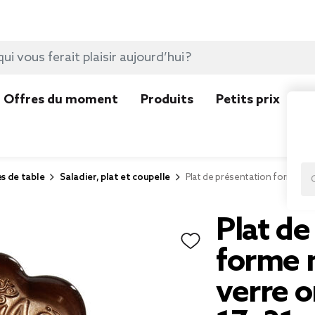
Offres du moment
Produits
Petits prix
N
es de table
Saladier, plat et coupelle
Plat de présentation forme ma
Plat de
forme 
verre o