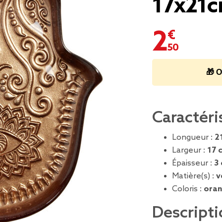
17x21
2,50 €
🎁 O
Caractéri
Longueur :
2
Largeur :
17 
Épaisseur :
3
Matière(s) :
v
Coloris :
oran
Descripti