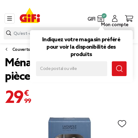
GIFI
Mon compte
Indiquez votre magasin préféré
pour voir la disponibilité des
Couverts
produits
Ménagère Laguiole 16
pièces inox blanc
29,99 €