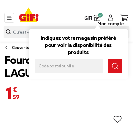
GIFI
Mon compte
Indiquez votre magasin préféré
pour voir la disponibilité des
Couverts
produits
Fourchette inox gamme
LAGUIOLE marron
1,59 €