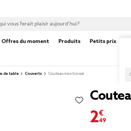
Offres du moment
Produits
Petits prix
N
es de table
Couverts
Couteau inox boreal
Coutea
2,49 €