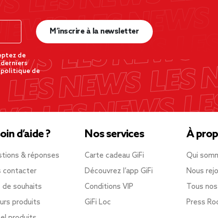
M’inscrire à la newsletter
eptez de
 derniers
 politique de
oin d’aide ?
Nos services
À prop
tions & réponses
Carte cadeau GiFi
Qui som
 contacter
Découvrez l’app GiFi
Nous rejo
e de souhaits
Conditions VIP
Tous nos
urs produits
GiFi Loc
Press R