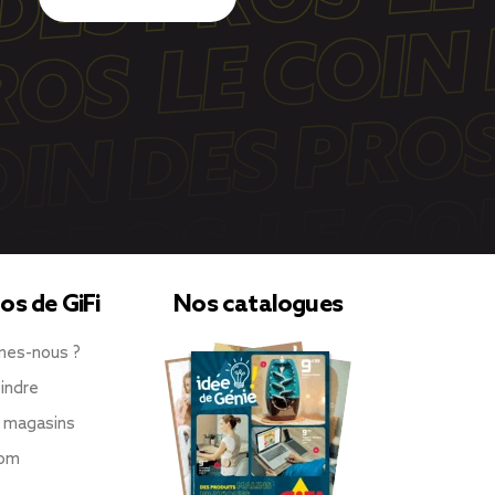
os de GiFi
Nos catalogues
mes-nous ?
indre
 magasins
oom