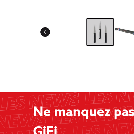
Ne manquez pas 
GiFi