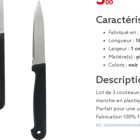
Caractéri
Fabriqué en :
Longueur :
1
Largeur :
1 c
Matière(s) :
p
Coloris :
noir
Descripti
Lot de 3 couteaux
manche en plastiqu
Parfait pour une ut
Fabrication 100% f
REF.
0000000000000446