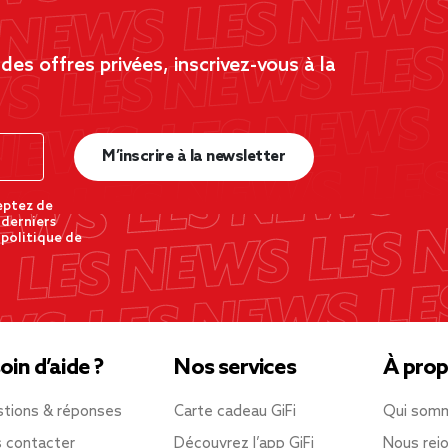
es offres privées, inscrivez-vous à la
M’inscrire à la newsletter
eptez de
 derniers
 politique de
oin d’aide ?
Nos services
À prop
tions & réponses
Carte cadeau GiFi
Qui som
 contacter
Découvrez l’app GiFi
Nous rejo