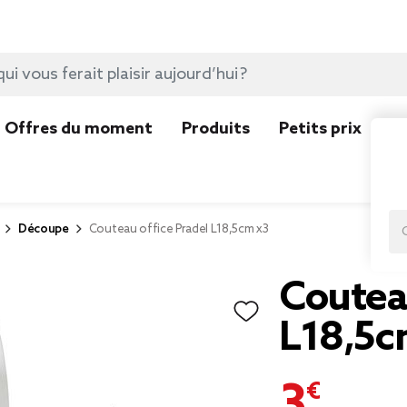
Offres du moment
Produits
Petits prix
N
Découpe
Couteau office Pradel L18,5cm x3
Couteau
L18,5c
3,00 €