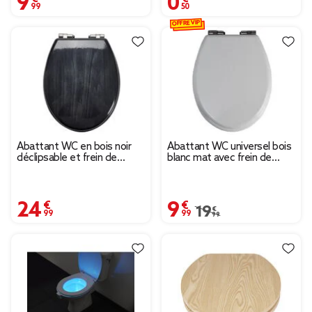
OFFRE VIP
Abattant WC en bois noir
Abattant WC universel bois
déclipsable et frein de
blanc mat avec frein de
chute taille universelle
chute
24,99 €
9,99 €
Prix remisé de 19,99 € 
19,99 €