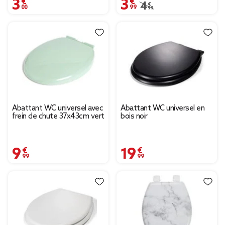
3,00 €
3,99 €
Prix remisé de 4,99 € à
4,99 €
Abattant WC universel avec
Abattant WC universel en
frein de chute 37x43cm vert
bois noir
9,99 €
19,99 €