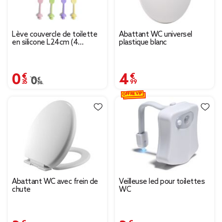
Lève couvercle de toilette
Abattant WC universel
en silicone L24cm (4
plastique blanc
modèles)
0,35 €
4,99 €
Prix remisé de 0,50 € à 0,35 €
0,50 €
OFFRE VIP
Abattant WC avec frein de
Veilleuse led pour toilettes
chute
WC