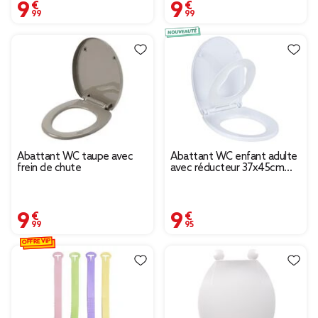
9,99 €
9,99 €
Abattant WC taupe avec
Abattant WC enfant adulte
frein de chute
avec réducteur 37x45cm
taille universelle blanc uni
9,99 €
9,95 €
OFFRE VIP