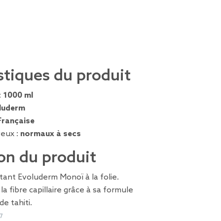
stiques du produit
:
1000 ml
luderm
Française
eux :
normaux à secs
on du produit
ant Evoluderm Monoï à la folie.
a fibre capillaire grâce à sa formule
e tahiti.
7