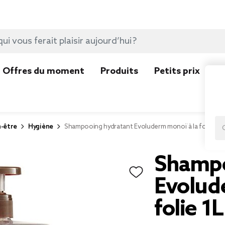
Offres du moment
Produits
Petits prix
N
n-être
Hygiène
Shampooing hydratant Evoluderm monoï à la folie 1L
Shampo
Evolud
folie 1L