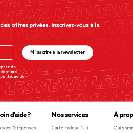
es offres privées, inscrivez-vous à la
M’inscrire à la newsletter
eptez de
 derniers
 politique de
oin d’aide ?
Nos services
À prop
tions & réponses
Carte cadeau GiFi
Qui som