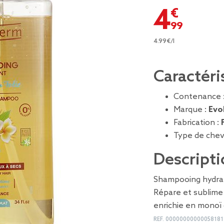
4,99 €
4.99€/l
Caractéri
Contenance 
Marque :
Evo
Fabrication :
Type de chev
Descripti
Shampooing hydrat
Répare et sublime l
enrichie en monoï d
REF.
00000000000058181