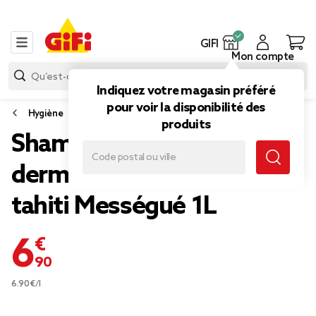
GIFI
Mon compte
Indiquez votre magasin préféré
pour voir la disponibilité des
Hygiène
produits
Shampoing et douche
dermatologique monoï de
tahiti Mességué 1L
6,90 €
6.90€/l